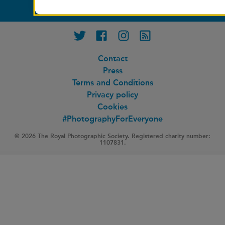
Patron: HRH The Princess of Wales
Incorporated by Royal Charter
Twitter
Facebook
Instagram
RSS feed
Contact
Press
Terms and Conditions
Privacy policy
Cookies
#PhotographyForEveryone
© 2026 The Royal Photographic Society. Registered charity number:
1107831.