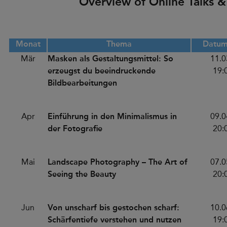
Overview of Online Talks 
Monat
Thema
Datum
Mär
Masken als Gestaltungsmittel: So
11.0
erzeugst du beeindruckende
19:
Bildbearbeitungen
Apr
Einführung in den Minimalismus in
09.0
der Fotografie
20:
Mai
Landscape Photography – The Art of
07.0
Seeing the Beauty
20:
Jun
Von unscharf bis gestochen scharf:
10.0
Schärfentiefe verstehen und nutzen
19: