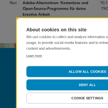
Nov
Adobe-Alternativen: Kostenlose und
10.1
Open-Source-Programme für deine
19:
kreative Arbeit
About cookies on this site
We use cookies to collect and analyse information 
usage, to provide social media features and to enh
content and advertisements.
Learn more
ALLOW ALL COOKIES
DENY ALL
COOKIE SETTINGS